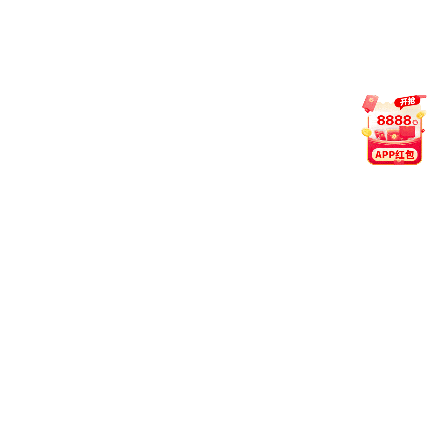
快速注册，零门槛体验
注册流程简单，新用户几步就能进入平台，亚新网站 的操作界面也很
容易上手。
赛事直播不卡顿
无论是高峰时段还是半夜观赛，视频和数据都同步稳定，适合长期关
注体育赛事的朋友。
数据模块清晰