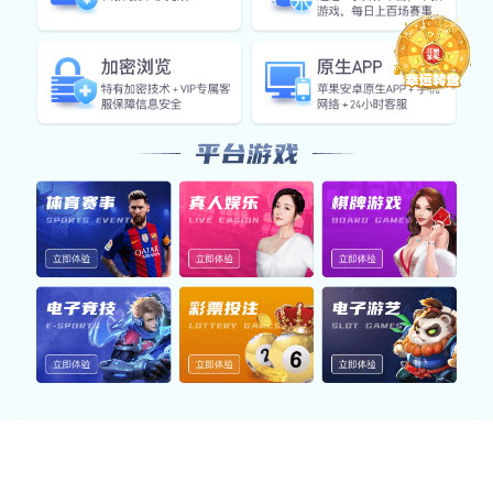
用户真实使用旅程
从注册到日常使用，流程清晰、体验顺畅