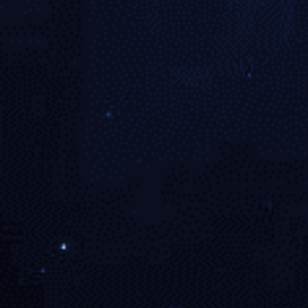
热门推荐
沙特媒体报道胜利主帅看
中国女足勇
好萨拉赫
现实力与
2026-05-26
2026-07-19