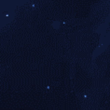
上一篇：
德泽尔执教英超球队首五场未尝胜…