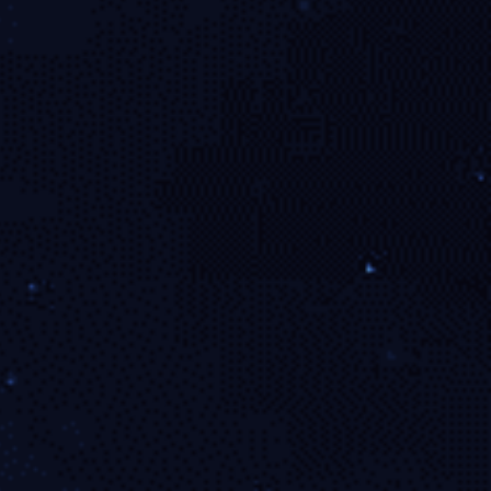
C罗搭档锋线组合”这一消息不仅展示了沙特
文化交流日益频繁所带来的启示。从多个角
无论是在技战术层面还是社会舆论方面，都
出预期效果，为广大球迷奉献精彩绝伦的比
年轻人才得到锻炼成长，实现更高水平的发
下一篇：
英超精彩回顾曼联战胜维拉利物浦