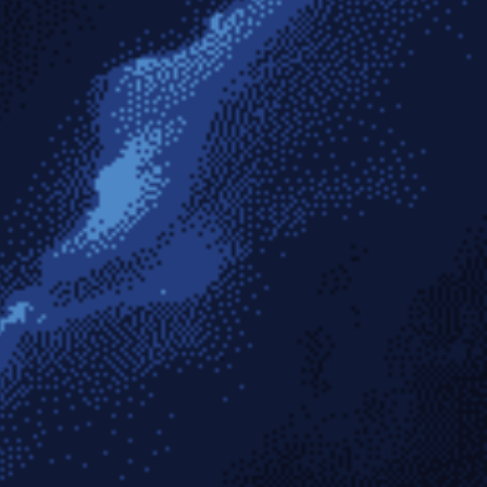
针对他们各自特点进行深入分析。首先，
机会时采取的方法有所不同。萨拉赫往往依
体优势寻找空档。因此，在实际比赛中，
秀的数据记录。他们熟悉自己擅长的位置以
。有必要通过训练磨合，提高彼此之间默
练习边路传中及插上跑位，使得双方能够随
竞技中，自信心往往决定一名球员能否发挥
系，相信彼此会做出正确选择，将有助于实
，让其他球员积极融入这种氛围，为共同目