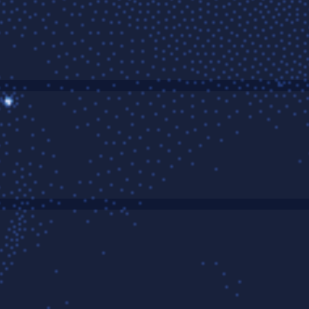
近日，沙特媒体报道了胜利队主帅对球队锋线组
萄牙巨星C罗搭档的期望。胜利队作为沙特联赛中
目标明确，不仅希望在国内赛场上取得佳绩，也
方面详细阐述这一消息的背景、潜在影响、战术