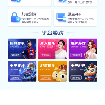
布克首节表现火热6中4三分2中1轻松砍下12分并连续完
成2加1进攻
2026-08-08
4 次浏览
火媒称阿门与谢泼德技术互补或成联盟最佳后场组合