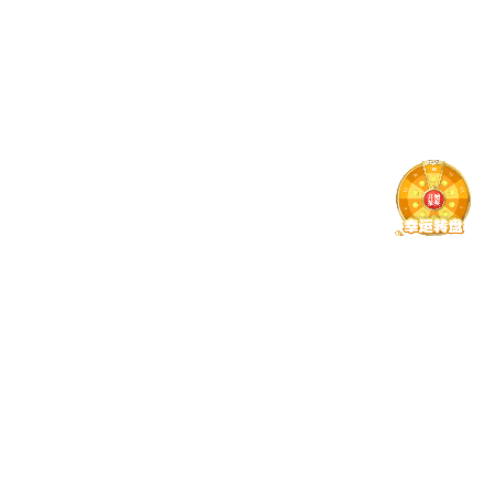
詹姆斯赞火箭队实力强大KD的加盟提升了整体战斗力
2026-07-27
19 次浏览