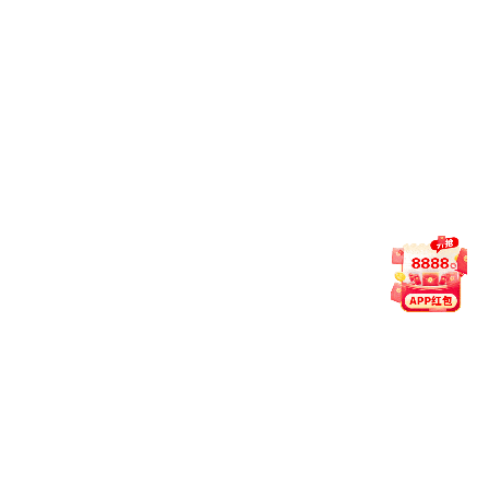
斯卡洛尼强调面对毛里塔尼亚不能松懈世界杯教训铭记
心中
2026-07-22
17 次浏览